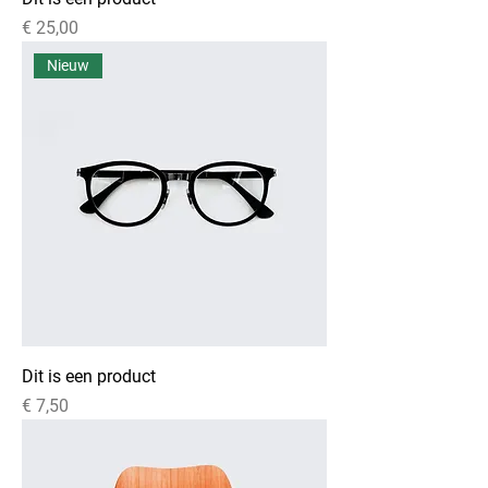
Prijs
€ 25,00
Nieuw
Dit is een product
Prijs
€ 7,50