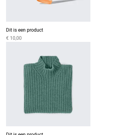
Dit is een product
Prijs
€ 10,00
Dit is een product