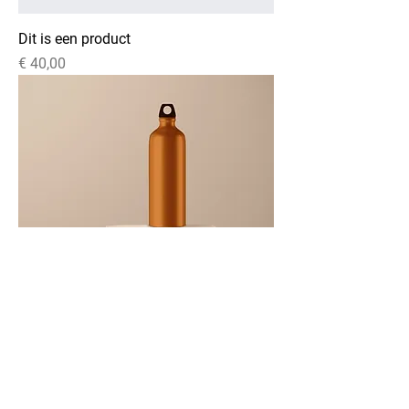
Dit is een product
Prijs
€ 40,00
Dit is een product
Prijs
€ 130,00